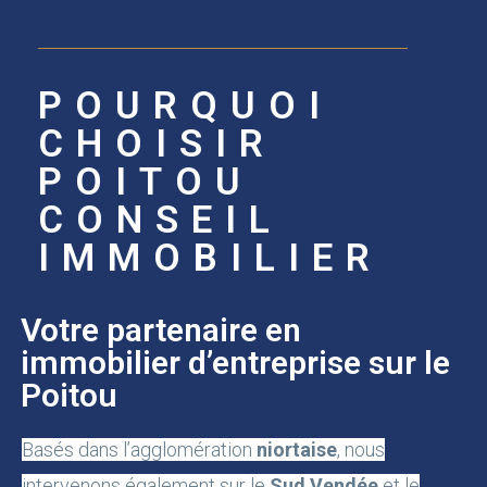
POURQUOI
CHOISIR
POITOU
CONSEIL
IMMOBILIER
Votre partenaire en
immobilier d’entreprise sur le
Poitou
Basés dans l’agglomération
niortaise
, nous
intervenons également sur le
Sud Vendée
et le