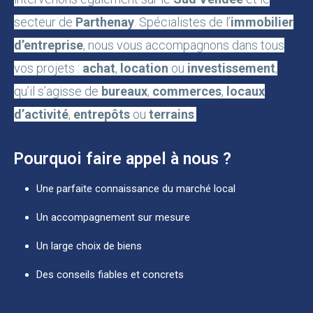
secteur de
Parthenay
. Spécialistes de l’
immobilier
d’entreprise
, nous vous accompagnons dans tous
vos projets :
achat
,
location
ou
investissement
,
qu’il s’agisse de
bureaux
,
commerces
,
locaux
d’activité
,
entrepôts
ou
terrains
.
Pourquoi faire appel à nous ?
Une parfaite connaissance du marché local
Un accompagnement sur mesure
Un large choix de biens
Des conseils fiables et concrets