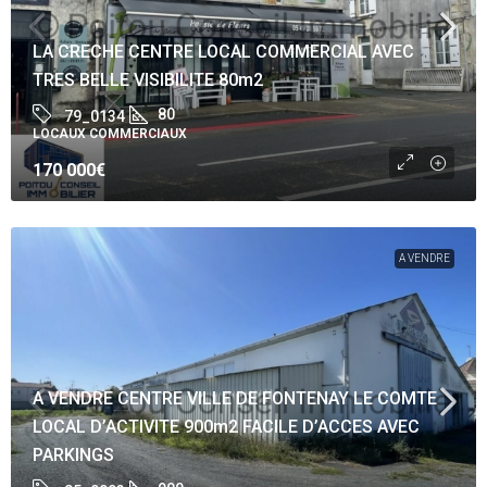
LA CRECHE CENTRE LOCAL COMMERCIAL AVEC
TRES BELLE VISIBILITE 80m2
80
79_0134
LOCAUX COMMERCIAUX
170 000€
A VENDRE
A VENDRE CENTRE VILLE DE FONTENAY LE COMTE
LOCAL D’ACTIVITE 900m2 FACILE D’ACCES AVEC
PARKINGS