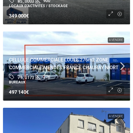
900
85_0003
LOCAUX D’ACTIVITÉS / STOCKAGE
349 000€
A VENDRE
CELLULE COMMERCIALE LOUEE 276m2 ZONE
COMMERCIALE MENDES FRANCE CHAURAY NIORT
276
79_0173
BUREAUX
497 140€
A VENDRE