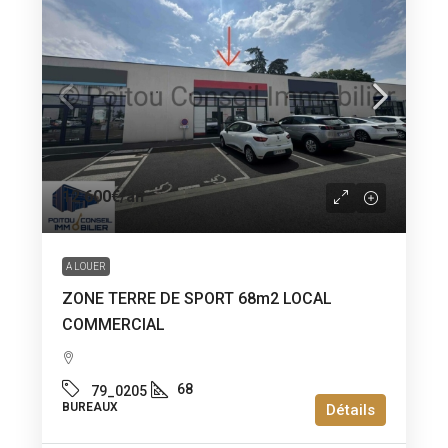
12 600€
/an
A LOUER
ZONE TERRE DE SPORT 68m2 LOCAL
COMMERCIAL
68
79_0205
BUREAUX
Détails