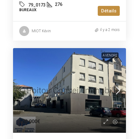
276
79_0173
BUREAUX
Détails
il y a 2 mois
MIOT Kévin
A VENDRE
500 000€