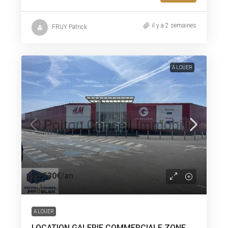
il y a 2 semaines
FRUY Patrick
A LOUER
39 530€
/an
A LOUER
LOCATION GALERIE COMMERCIALE ZONE