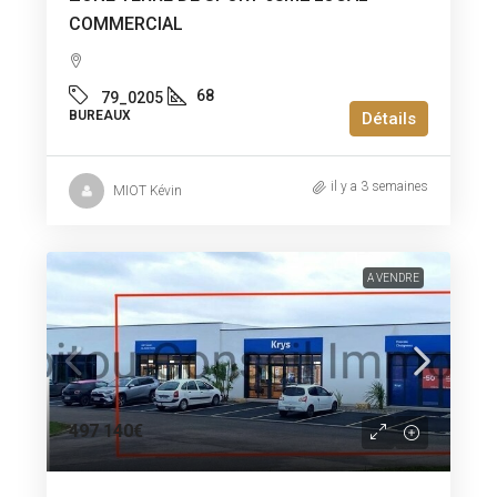
COMMERCIAL
68
79_0205
BUREAUX
Détails
il y a 3 semaines
MIOT Kévin
A VENDRE
497 140€