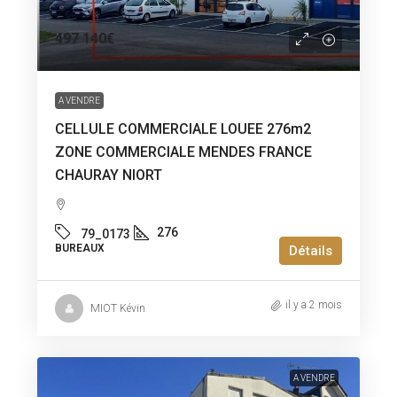
497 140€
A VENDRE
CELLULE COMMERCIALE LOUEE 276m2
ZONE COMMERCIALE MENDES FRANCE
CHAURAY NIORT
276
79_0173
BUREAUX
Détails
il y a 2 mois
MIOT Kévin
A VENDRE