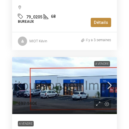
68
79_0205
BUREAUX
Détails
il y a 3 semaines
MIOT Kévin
A VENDRE
497 140€
A VENDRE