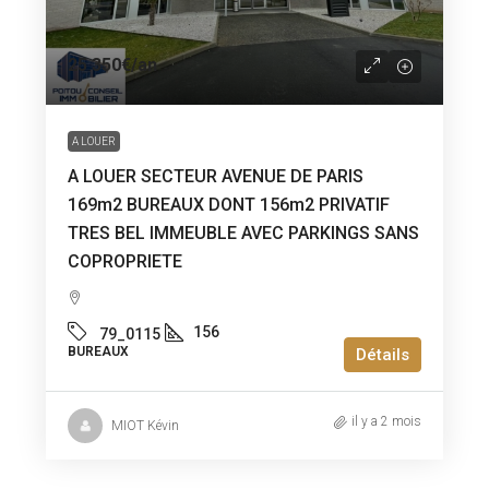
25 350€
/an
A LOUER
A LOUER SECTEUR AVENUE DE PARIS
169m2 BUREAUX DONT 156m2 PRIVATIF
TRES BEL IMMEUBLE AVEC PARKINGS SANS
COPROPRIETE
156
79_0115
BUREAUX
Détails
il y a 2 mois
MIOT Kévin