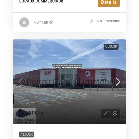
LOCAUX COMMERCIAUX
Détails
il y a 1 semaine
FRUY Patrick
A LOUER
39 530€
/an
A LOUER