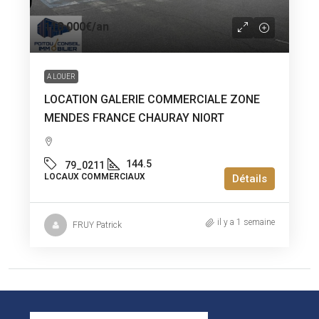
118 000€
/an
A LOUER
LOCATION GALERIE COMMERCIALE ZONE
MENDES FRANCE CHAURAY NIORT
144.5
79_0211
LOCAUX COMMERCIAUX
Détails
il y a 1 semaine
FRUY Patrick