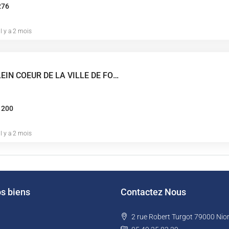
276
il y a 2 mois
A VENDRE EN PLEIN COEUR DE LA VILLE DE FONTENAY LE COMTE AVEC TRES BELLE VISIBILITE ACCES FACILE
1200
il y a 2 mois
os biens
Contactez Nous
2 rue Robert Turgot 79000 Nior