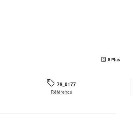
5 Plus
79_0177
Référence