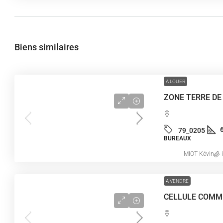
Biens similaires
A LOUER
79_0205
BUREAUX
MIOT Kévin
A VENDRE