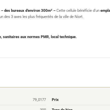
– des bureaux d’environ 300m² –
Cette cellule bénéficie d’un
empla
un des 3 axes les plus fréquentés de la ville de Niort.
, sanitaires aux normes PMR, local technique.
79_0177
Prix
300
Type de bien