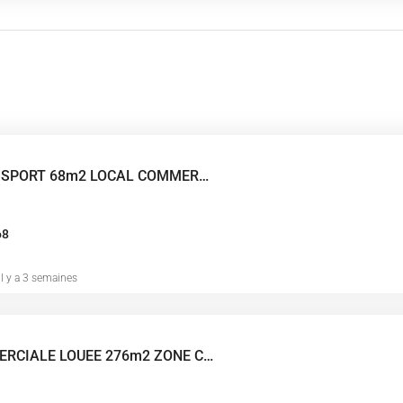
ZONE TERRE DE SPORT 68m2 LOCAL COMMERCIAL
68
il y a 3 semaines
CELLULE COMMERCIALE LOUEE 276m2 ZONE COMMERCIALE MENDES FRANCE CHAURAY NIORT