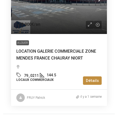
118 000€
/an
A LOUER
LOCATION GALERIE COMMERCIALE ZONE
MENDES FRANCE CHAURAY NIORT
144.5
79_0211
LOCAUX COMMERCIAUX
Détails
il y a 1 semaine
FRUY Patrick