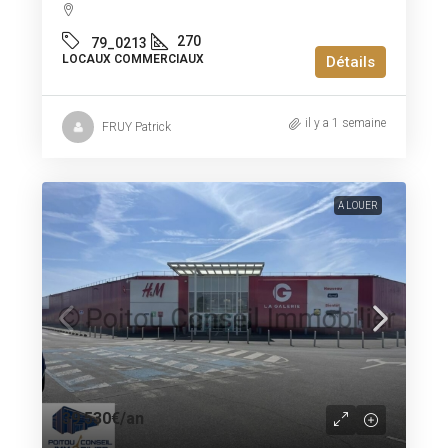
270
79_0213
LOCAUX COMMERCIAUX
Détails
il y a 1 semaine
FRUY Patrick
A LOUER
39 530€
/an