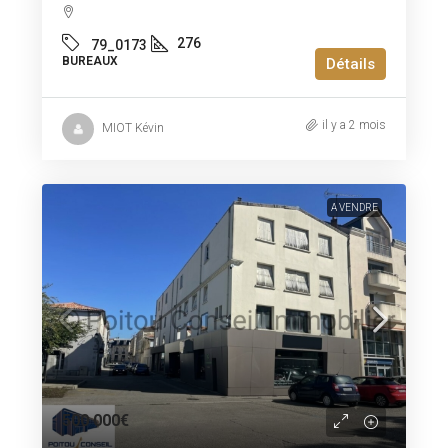
276
79_0173
BUREAUX
Détails
il y a 2 mois
MIOT Kévin
A VENDRE
500 000€