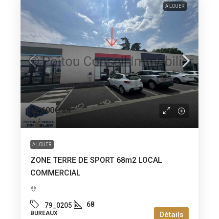
A LOUER
12 600€
/an
A LOUER
ZONE TERRE DE SPORT 68m2 LOCAL
COMMERCIAL
68
79_0205
BUREAUX
Détails