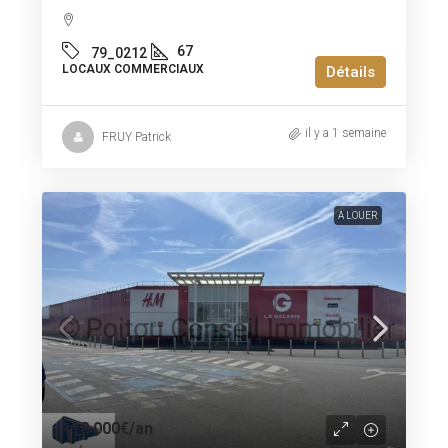
67
79_0212
LOCAUX COMMERCIAUX
Détails
il y a 1 semaine
FRUY Patrick
A LOUER
118 000€
/an