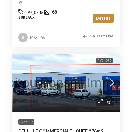
68
79_0205
BUREAUX
Détails
il y a 3 semaines
MIOT Kévin
A VENDRE
497 140€
A VENDRE
CELLULE COMMERCIALE LOUEE 276m2