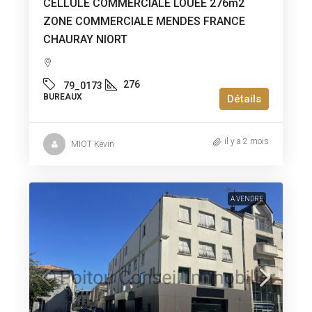
CELLULE COMMERCIALE LOUEE 276m2
ZONE COMMERCIALE MENDES FRANCE
CHAURAY NIORT
276
79_0173
BUREAUX
Détails
il y a 2 mois
MIOT Kévin
A VENDRE