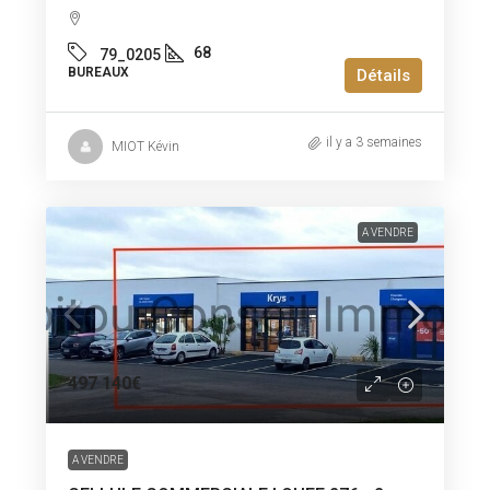
68
79_0205
BUREAUX
Détails
il y a 3 semaines
MIOT Kévin
A VENDRE
497 140€
A VENDRE