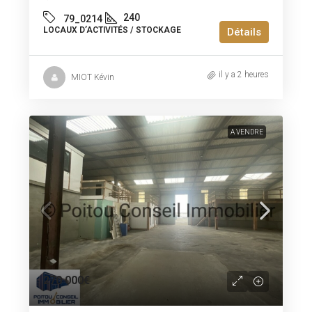
240
79_0214
LOCAUX D’ACTIVITÉS / STOCKAGE
Détails
il y a 2 heures
MIOT Kévin
A VENDRE
270 000€