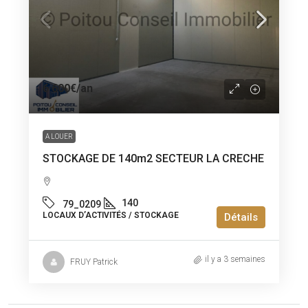
6 600€
/an
A LOUER
STOCKAGE DE 140m2 SECTEUR LA CRECHE
140
79_0209
LOCAUX D’ACTIVITÉS / STOCKAGE
Détails
il y a 3 semaines
FRUY Patrick