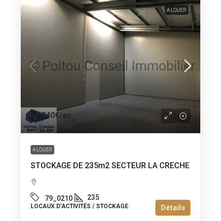
A LOUER
11 040€
/an
A LOUER
STOCKAGE DE 235m2 SECTEUR LA CRECHE
235
79_0210
LOCAUX D’ACTIVITÉS / STOCKAGE
Détails