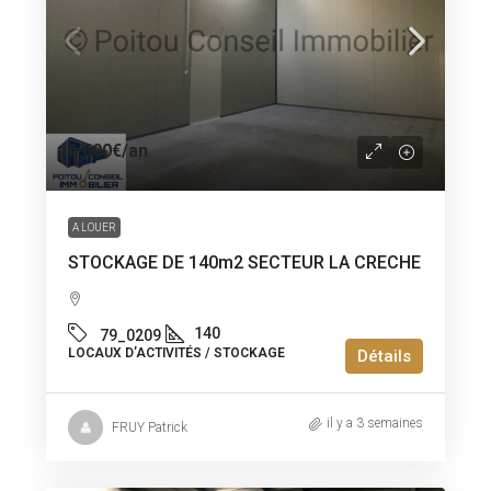
6 600€
/an
A LOUER
STOCKAGE DE 140m2 SECTEUR LA CRECHE
140
79_0209
LOCAUX D’ACTIVITÉS / STOCKAGE
Détails
il y a 3 semaines
FRUY Patrick