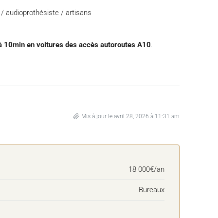
/ audioprothésiste / artisans
t à 10min en voitures des accès autoroutes A10
.
Mis à jour le avril 28, 2026 à 11:31 am
18 000€/an
Bureaux