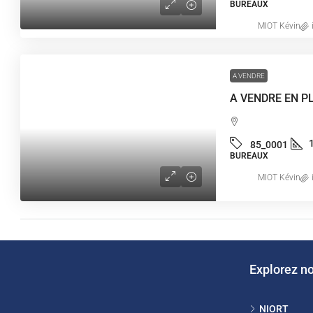
BUREAUX
MIOT Kévin
A VENDRE
85_0001
BUREAUX
MIOT Kévin
Explorez n
NIORT