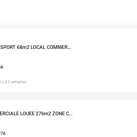
ZONE TERRE DE SPORT 68m2 LOCAL COMMERCIAL
68
il y a 3 semaines
CELLULE COMMERCIALE LOUEE 276m2 ZONE COMMERCIALE MENDES FRANCE CHAURAY NIORT
276