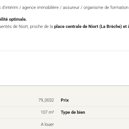
 d’intérim / agence immobilière / assureur / organisme de formation 
lité optimale.
équentés de Niort, proche de la
place centrale de Niort (La Brèche) e
79_0032
Prix
107 m²
Type de bien
A louer