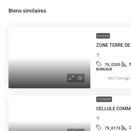
Biens similaires
A LOUER
79_0205
BUREAUX
MIOT Kévin
A VENDRE
79_0173