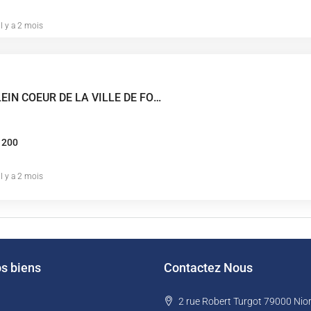
il y a 2 mois
A VENDRE EN PLEIN COEUR DE LA VILLE DE FONTENAY LE COMTE AVEC TRES BELLE VISIBILITE ACCES FACILE
1200
il y a 2 mois
os biens
Contactez Nous
2 rue Robert Turgot 79000 Nior