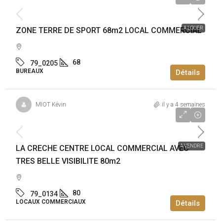
12 600€
/an
A LOUER
ZONE TERRE DE SPORT 68m2 LOCAL COMMERCIAL
68
79_0205
BUREAUX
Détails
MIOT Kévin
il y a 4 semaines
170 000€
A VENDRE
LA CRECHE CENTRE LOCAL COMMERCIAL AVEC
TRES BELLE VISIBILITE 80m2
80
79_0134
LOCAUX COMMERCIAUX
Détails