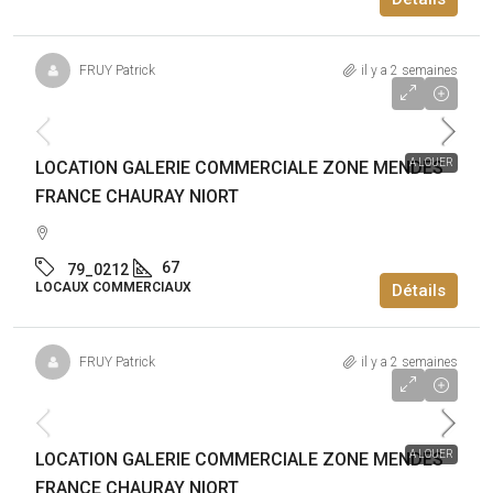
FRUY Patrick
il y a 2 semaines
39 530€
/an
A LOUER
LOCATION GALERIE COMMERCIALE ZONE MENDES
FRANCE CHAURAY NIORT
67
79_0212
LOCAUX COMMERCIAUX
Détails
FRUY Patrick
il y a 2 semaines
118 000€
/an
A LOUER
LOCATION GALERIE COMMERCIALE ZONE MENDES
FRANCE CHAURAY NIORT