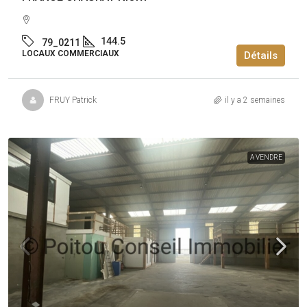
144.5
79_0211
LOCAUX COMMERCIAUX
Détails
FRUY Patrick
il y a 2 semaines
A VENDRE