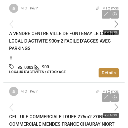
MIOT Kévin
il y a 2 mois
349 000€
A VENDRE
A VENDRE CENTRE VILLE DE FONTENAY LE COMTE
LOCAL D’ACTIVITE 900m2 FACILE D’ACCES AVEC
PARKINGS
900
85_0003
LOCAUX D’ACTIVITÉS / STOCKAGE
Détails
MIOT Kévin
il y a 2 mois
497 140€
A VENDRE
CELLULE COMMERCIALE LOUEE 276m2 ZONE
COMMERCIALE MENDES FRANCE CHAURAY NIORT