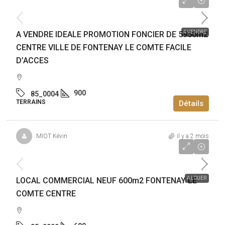
470 000€
A VENDRE
A VENDRE IDEALE PROMOTION FONCIER DE 5950m2
CENTRE VILLE DE FONTENAY LE COMTE FACILE
D’ACCES
900
85_0004
TERRAINS
Détails
MIOT Kévin
il y a 2 mois
86 400€
/an
A LOUER
LOCAL COMMERCIAL NEUF 600m2 FONTENAY LE
COMTE CENTRE