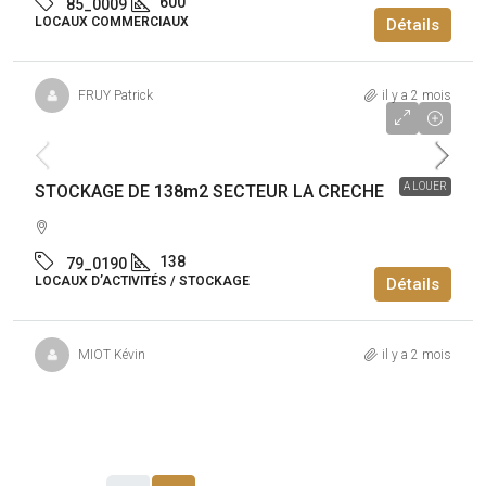
600
85_0009
LOCAUX COMMERCIAUX
Détails
FRUY Patrick
il y a 2 mois
8 000€
/an
A LOUER
STOCKAGE DE 138m2 SECTEUR LA CRECHE
138
79_0190
LOCAUX D’ACTIVITÉS / STOCKAGE
Détails
MIOT Kévin
il y a 2 mois