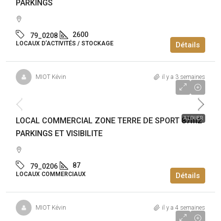
PARKINGS
2600
79_0208
LOCAUX D’ACTIVITÉS / STOCKAGE
Détails
MIOT Kévin
il y a 3 semaines
12 540€
/an
A LOUER
LOCAL COMMERCIAL ZONE TERRE DE SPORT 87m2
PARKINGS ET VISIBILITE
87
79_0206
LOCAUX COMMERCIAUX
Détails
MIOT Kévin
il y a 4 semaines