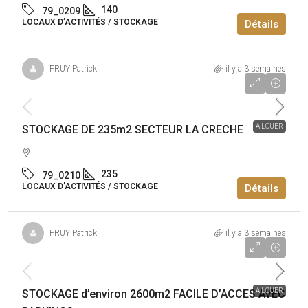
140
79_0209
LOCAUX D’ACTIVITÉS / STOCKAGE
Détails
FRUY Patrick
il y a 3 semaines
11 040€
/an
A LOUER
STOCKAGE DE 235m2 SECTEUR LA CRECHE
235
79_0210
LOCAUX D’ACTIVITÉS / STOCKAGE
Détails
FRUY Patrick
il y a 3 semaines
68 640€
/an
A LOUER
STOCKAGE d’environ 2600m2 FACILE D’ACCES AVEC