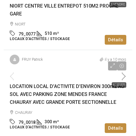
A VENDRE
NIORT CENTRE VILLE ENTREPOT 510M2 PROCHE
GARE
NIORT
510
m²
79_0077
LOCAUX D’ACTIVITÉS / STOCKAGE
Détails
FRUY Patrick
il y a 10 mois
25 000€
/an
A LOUER
LOCATION LOCAL D’ACTIVITE D’ENVIRON 300m2 AU
SOL AVEC PARKING ZONE MENDES FRANCE
CHAURAY AVEC GRANDE PORTE SECTIONNELLE
CHAURAY
300
m²
79_0018
LOCAUX D’ACTIVITÉS / STOCKAGE
Détails