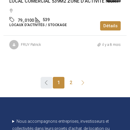
LOCAL COMERCIAL 539M2 ZONE D’ACTIVITE NIORT
539
79_0100
LOCAUX D’ACTIVITÉS / STOCKAGE
Détails
FRUY Patrick
il y a 8 mois
1
2
Nous accompagnons entreprises, investisseurs et
collectivités dans leurs projets d’achat, de location ou