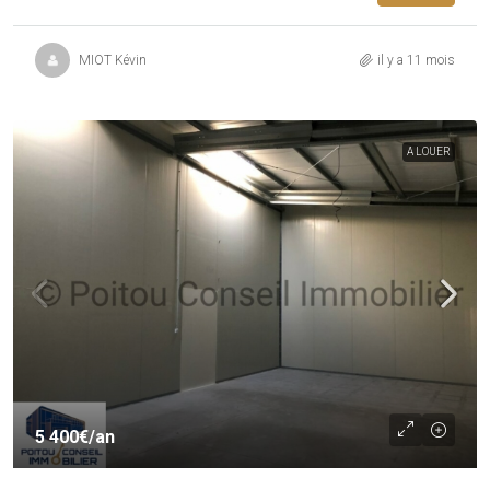
MIOT Kévin
il y a 11 mois
A LOUER
5 400€
/an