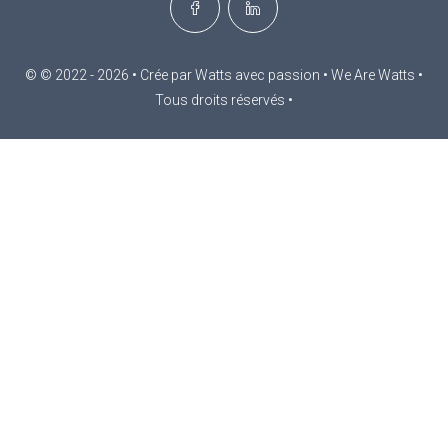
© © 2022 - 2026 • Crée par Watts avec passion • We Are Watts •
Tous droits réservés •