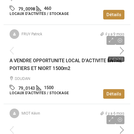
460
79_0098
LOCAUX D’ACTIVITÉS / STOCKAGE
Détails
FRUY Patrick
il y a 9 mois
420 000€
A VENDRE
A VENDRE OPPORTUNITE LOCAL D’ACTIVITE ENTRE
POITIERS ET NIORT 1500m2
SOUDAN
1500
79_0143
LOCAUX D’ACTIVITÉS / STOCKAGE
Détails
MIOT Kévin
il y a 6 mois
320 000€