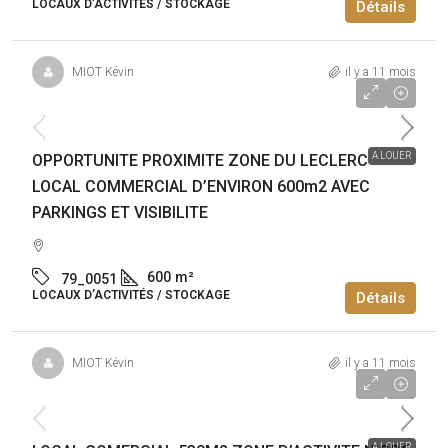
LOCAUX D’ACTIVITÉS / STOCKAGE
Détails
MIOT Kévin
il y a 11 mois
45 000€
/an
A LOUER
OPPORTUNITE PROXIMITE ZONE DU LECLERC
LOCAL COMMERCIAL D’ENVIRON 600m2 AVEC
PARKINGS ET VISIBILITE
600
m²
79_0051
LOCAUX D’ACTIVITÉS / STOCKAGE
Détails
MIOT Kévin
il y a 11 mois
27 000€
/an
A LOUER