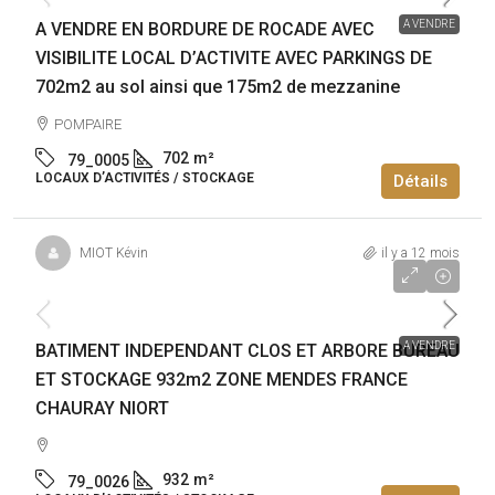
A VENDRE
A VENDRE EN BORDURE DE ROCADE AVEC
VISIBILITE LOCAL D’ACTIVITE AVEC PARKINGS DE
702m2 au sol ainsi que 175m2 de mezzanine
POMPAIRE
702
m²
79_0005
LOCAUX D’ACTIVITÉS / STOCKAGE
Détails
MIOT Kévin
il y a 12 mois
1 500 000€
A VENDRE
BATIMENT INDEPENDANT CLOS ET ARBORE BUREAU
ET STOCKAGE 932m2 ZONE MENDES FRANCE
CHAURAY NIORT
932
m²
79_0026