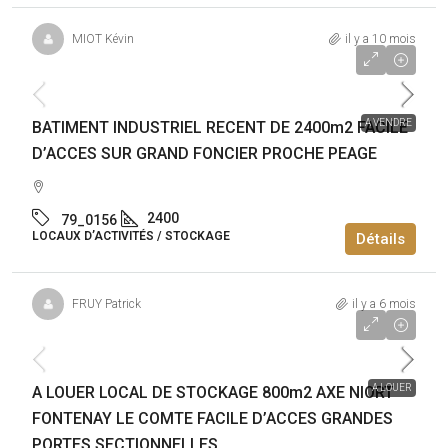
MIOT Kévin
il y a 10 mois
1 700 000€
A VENDRE
BATIMENT INDUSTRIEL RECENT DE 2400m2 FACILE
D’ACCES SUR GRAND FONCIER PROCHE PEAGE
2400
79_0156
LOCAUX D’ACTIVITÉS / STOCKAGE
Détails
FRUY Patrick
il y a 6 mois
27 600€
/an
A LOUER
A LOUER LOCAL DE STOCKAGE 800m2 AXE NIORT
FONTENAY LE COMTE FACILE D’ACCES GRANDES
PORTES SECTIONNELLES